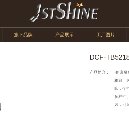
旗下品牌
产品展示
工厂图片
DCF-TB521
产品简介：
创康吊
雅致、
队，个
多样性
风，回