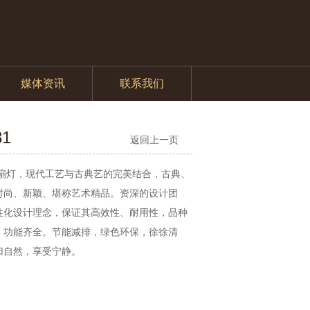
媒体资讯
联系我们
81
返回上一页
扇灯，现代工艺与古典艺的完美结合，古典、
时尚、新颖、堪称艺术精品。资深的设计团
性化设计理念，保证其高效性、耐用性，品种
、功能齐全。节能减排，绿色环保，徐徐清
归自然，享受宁静。